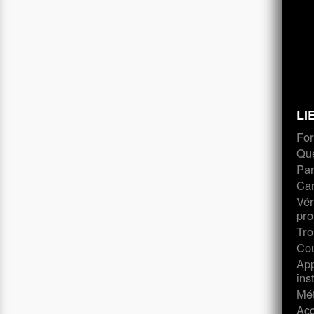
LI
For
Que
Par
Ca
Vér
pr
Tro
Cou
App
ins
Mét
Acc