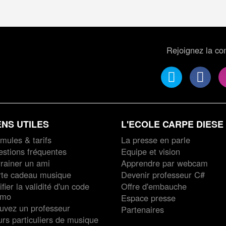
Rejoignez la c
ENS UTILES
L'ECOLE CARPE DIESE
mules & tarifs
La presse en parle
stions fréquentes
Equipe et vision
rainer un ami
Apprendre par webcam
rte cadeau musique
Devenir professeur C#
ifier la validité d'un code
Offre d'embauche
omo
Espace presse
uvez un professeur
Partenaires
rs particuliers de musique