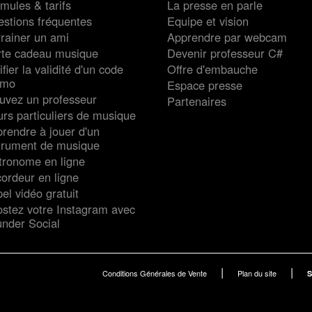
mules & tarifs
La presse en parle
stions fréquentes
Equipe et vision
rainer un ami
Apprendre par webcam
rte cadeau musique
Devenir professeur C#
ifier la validité d'un code
Offre d'embauche
omo
Espace presse
uvez un professeur
Partenaires
rs particuliers de musique
rendre à jouer d'un
trument de musique
ronome en ligne
ordeur en ligne
el vidéo gratuit
stez votre Instagram avec
nder Social
|
|
Conditions Générales de Vente
Plan du site
S