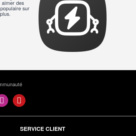
, aimer des
 populaire sur
plus.
ommunauté
SERVICE CLIENT