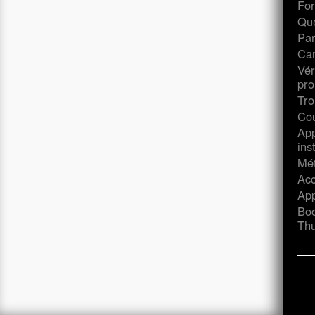
For
Que
Par
Ca
Vér
pr
Tro
Cou
App
ins
Mét
Acc
App
Boo
Thu