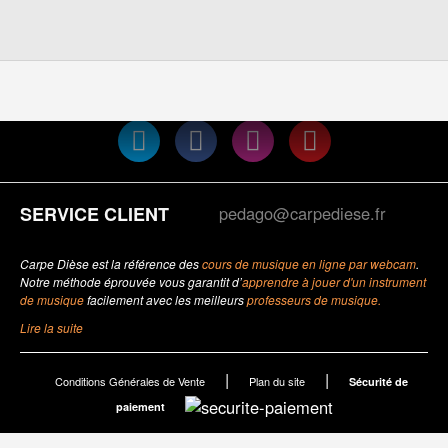
Rejoignez la communauté
SERVICE CLIENT
pedago@carpediese.fr
Carpe Dièse est la référence des
cours de musique en ligne par webcam
.
Notre méthode éprouvée vous garantit d’
apprendre à jouer d'un instrument
de musique
facilement avec les meilleurs
professeurs de musique.
Lire la suite
|
|
Conditions Générales de Vente
Plan du site
Sécurité de
paiement