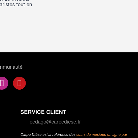
ristes tout en
ommunauté
SERVICE CLIENT
pedago@carpediese.fr
Carpe Dièse est la référence des
cours de musique en ligne par