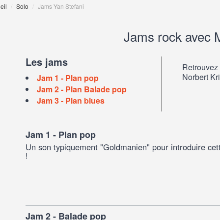
eil
/
Solo
/
Jams Yan Stefani
Jams rock avec 
Les jams
Retrouvez 
Norbert Kri
Jam 1 - Plan pop
Jam 2 - Plan Balade pop
Jam 3 - Plan blues
Jam 1 - Plan pop
Un son typiquement "Goldmanien" pour introduire cet
!
Jam 2 - Balade pop