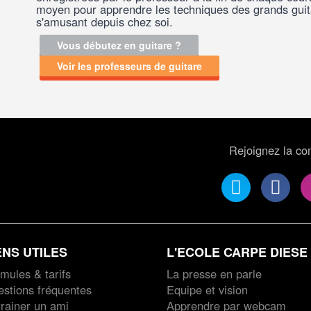
moyen pour apprendre les techniques des grands guita
s'amusant depuis chez soi.
Vous débutez en guitare ?
Voir les professeurs de guitare
Rejoignez la c
ENS UTILES
L'ECOLE CARPE DIESE
mules & tarifs
La presse en parle
stions fréquentes
Equipe et vision
rainer un ami
Apprendre par webcam