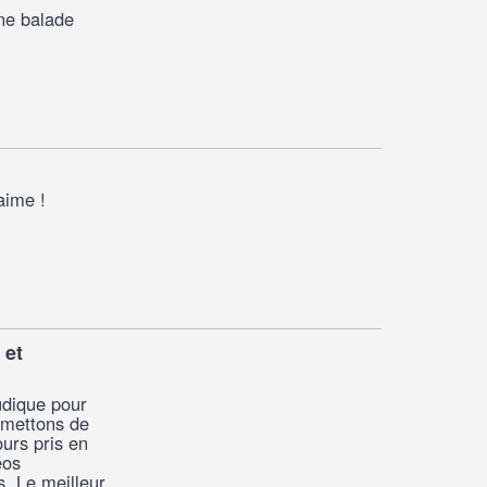
ne balade
aime !
 et
udique pour
rmettons de
urs pris en
éos
s. Le meilleur